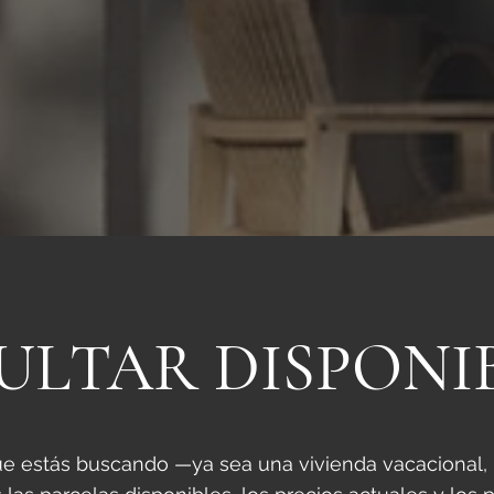
ULTAR DISPONIB
e estás buscando —ya sea una vivienda vacacional, r