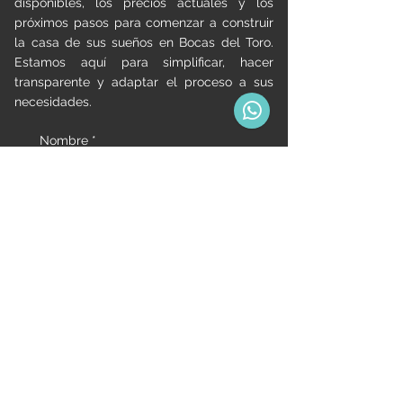
disponibles, los precios actuales y los
próximos pasos para comenzar a construir
la casa de sus sueños en Bocas del Toro.
Estamos aquí para simplificar, hacer
transparente y adaptar el proceso a sus
necesidades.
Nombre
*
Apellidos
*
Email
*
Teléfono
*
What best describes your interest